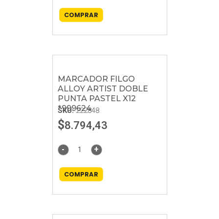
COMPRAR
MARCADOR FILGO
ALLOY ARTIST DOBLE
PUNTA PASTEL X12
*999624
SKU:
222848
$
8.794,43
-
+
COMPRAR