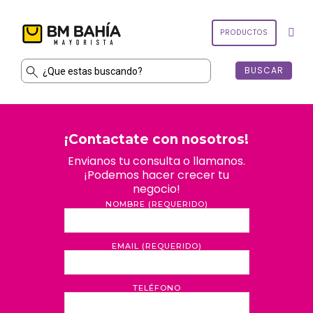
PRODUCTOS
INICIO
¡Contactate con nosotros!
NUESTRA EMPRESA
Envianos tu consulta o llamanos.
¡Podemos hacer crecer tu
negocio!
CONTACTO
NOMBRE (REQUERIDO)
EMAIL (REQUERIDO)
TELÉFONO